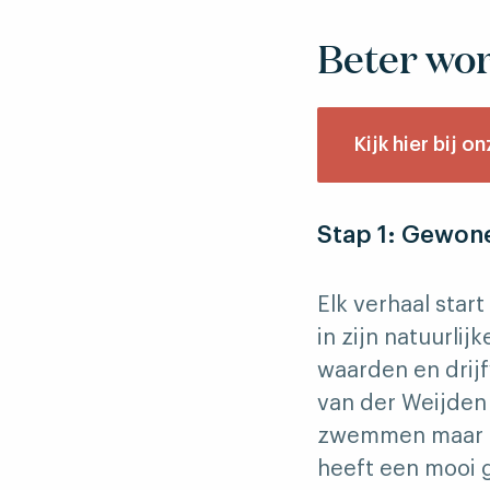
Beter wor
Kijk hier bij 
Stap 1: Gewon
Elk verhaal star
in zijn natuurli
waarden en drijf
van der Weijden 
zwemmen maar oo
heeft een mooi g