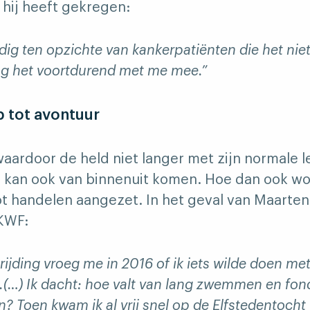
 hij heeft gekregen:
ldig ten opzichte van kankerpatiënten die het ni
aag het voortdurend met me mee.”
 tot avontuur
waardoor de held niet langer met zijn normale 
 kan ook van binnenuit komen. Hoe dan ook wo
t handelen aangezet. In het geval van Maart
KWF:
ijding vroeg me in 2016 of ik iets wilde doen m
(…) Ik dacht: hoe valt van lang zwemmen en fo
 Toen kwam ik al vrij snel op de Elfstedentocht u