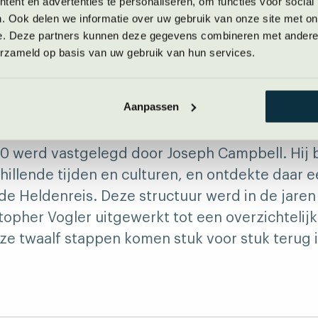
ent en advertenties te personaliseren, om functies voor social
. Ook delen we informatie over uw gebruik van onze site met on
an een goede Disney-film, ook wel de Helden
e. Deze partners kunnen deze gegevens combineren met andere i
alyse.
erzameld op basis van uw gebruik van hun services.
nreis
Aanpassen
niet eerder van hoorde: de Heldenreis is een v
 ’50 werd vastgelegd door Joseph Campbell. Hij
hillende tijden en culturen, en ontdekte daar e
 de Heldenreis. Deze structuur werd in de jaren
opher Vogler uitgewerkt tot een overzichtelijk
ze twaalf stappen komen stuk voor stuk terug i