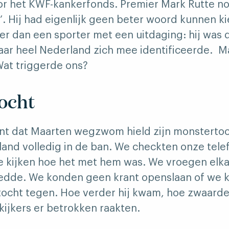
 het KWF-kankerfonds. Premier Mark Rutte n
h’. Hij had eigenlijk geen beter woord kunnen k
r dan een sporter met een uitdaging: hij was
waar heel Nederland zich mee identificeerde. 
at triggerde ons?
ocht
t dat Maarten wegzwom hield zijn monstertoc
land volledig in de ban. We checkten onze tele
e kijken hoe het met hem was. We vroegen elk
 redde. We konden geen krant openslaan of we
 tocht tegen. Hoe verder hij kwam, hoe zwaard
ijkers er betrokken raakten.