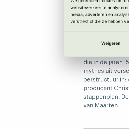
We gebruiken cookies om cont
websiteverkeer te analyseren
wetmatigheden v
media, adverteren en analys
Tijd voor een an
verstrekt of die ze hebben v
De Helde
Weigeren
Voor wie er nog 
die in de jaren
mythes uit versc
oerstructuur in:
producent Christ
stappenplan. De
van Maarten.