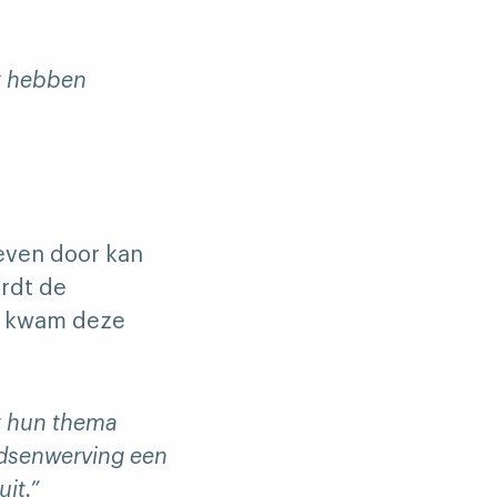
et hebben
leven door kan
rdt de
en kwam deze
et hun thema
ndsenwerving een
it.”