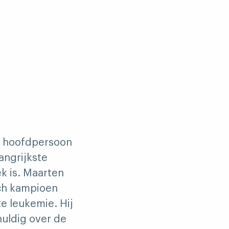
de hoofdpersoon
angrijkste
ek is. Maarten
sch kampioen
e leukemie. Hij
huldig over de