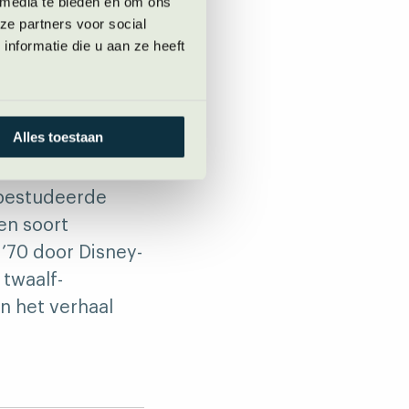
 media te bieden en om ons
ze partners voor social
reis genoemd.
nformatie die u aan ze heeft
Alles toestaan
erhaalstructuur
 bestudeerde
en soort
 ’70 door Disney-
 twaalf-
n het verhaal