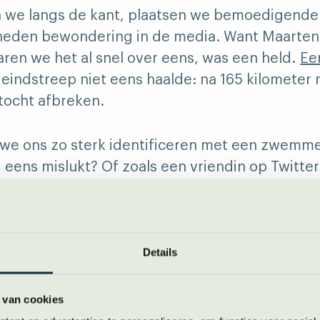
 we langs de kant, plaatsen we bemoedigende 
eden bewondering in de media. Want Maarten
ren we het al snel over eens, was een held.
Ee
e eindstreep niet eens haalde: na 165 kilometer 
ocht afbreken.
 we ons zo sterk identificeren met een zwemme
 eens mislukt? Of zoals een vriendin op Twitter
h gewoon een volslagen idioot als je zo’n afstand 
wemmen? Onverantwoordelijk! En heel Nederland
Details
t dit verhaal verklaarbaar. In het onwaarschijnl
en aantal ingrediënten die ervoor zorgen dat 
 van cookies
aken. Het verhaal van Maarten volgt de nameli