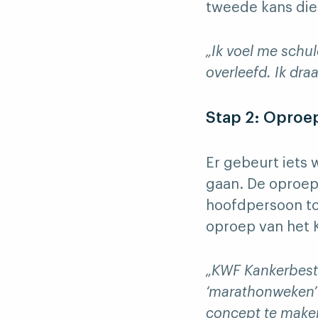
tweede kans die
„Ik voel me schu
overleefd. Ik dr
Stap 2: Oproep
Er gebeurt iets 
gaan. De oproep
hoofdpersoon to
oproep van het 
„KWF Kankerbestr
‘marathonweken’.
concept te maken?