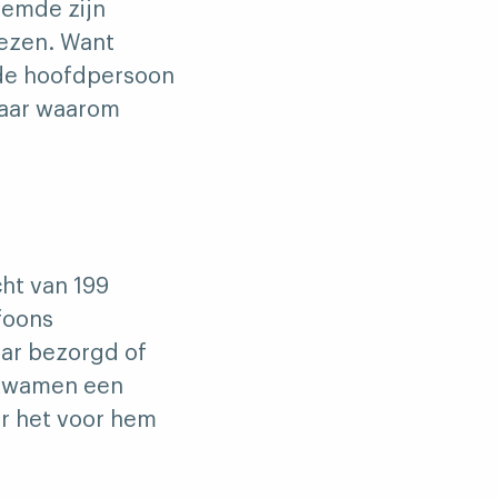
oemde zijn
iezen. Want
 de hoofdpersoon
Maar waarom
ht van 199
foons
aar bezorgd of
 kwamen een
er het voor hem