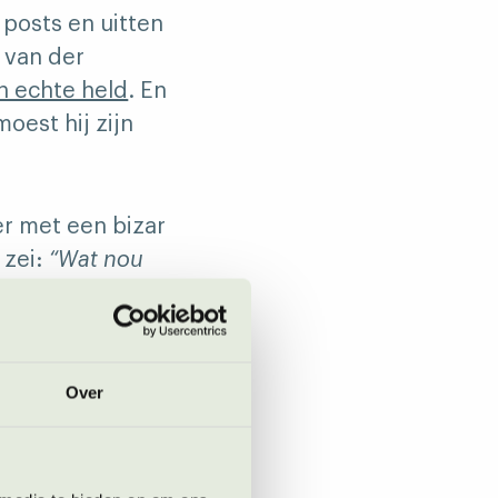
posts en uitten
 van der
n echte held
. En
moest hij zijn
r met een bizar
 zei:
“Wat nou
in zo’n vieze
 loopt uit om te
Over
ijke avontuur van
we niet anders
jk de