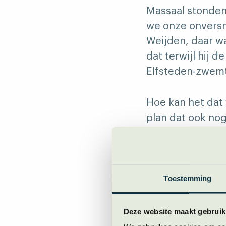
Massaal stonden
we onze onversn
Weijden, daar wa
dat terwijl hij d
Elfsteden-zwemt
Hoe kan het dat
plan dat ook nog
held? Je bent toc
poepsloot gaat z
kijken.”
Toestemming
Toch is de impac
Maarten zitten e
Deze website maakt gebruik
kunnen dan aanh