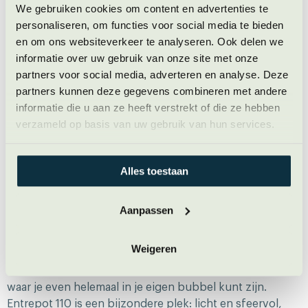
Leiderschapstraining in Amsterdam:
We gebruiken cookies om content en advertenties te
personaliseren, om functies voor social media te bieden
Entrepot110
en om ons websiteverkeer te analyseren. Ook delen we
informatie over uw gebruik van onze site met onze
partners voor social media, adverteren en analyse. Deze
partners kunnen deze gegevens combineren met andere
informatie die u aan ze heeft verstrekt of die ze hebben
verzameld op basis van uw gebruik van hun services.
Alles toestaan
Aanpassen
Weigeren
Volg je een meerdaagse leiderschapstraining bij ons in
Amsterdam? Dan ontvangen we je graag op een plek
waar je even helemaal in je eigen bubbel kunt zijn.
Entrepot 110 is een bijzondere plek: licht en sfeervol,