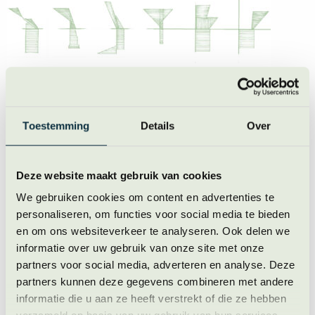
In 2026 start deze leergang twee keer. De eerste editie is
speciaal voor changemakers die maatschappelijke
impact willen maken, maar niet beschikken over
Toestemming
Details
Over
voldoende budget voor persoonlijke ontwikkeling.
Deelname is kosteloos, omdat we geloven dat
betekenisvolle verandering niet mag afhangen van
Deze website maakt gebruik van cookies
financiële middelen.
We gebruiken cookies om content en advertenties te
personaliseren, om functies voor social media te bieden
Je kon
tot 15 december 2025
als changemaker worden
en om ons websiteverkeer te analyseren. Ook delen we
voorgedragen door iemand die jouw werk bewondert.
informatie over uw gebruik van onze site met onze
We hebben inmiddels een groep deelnemers
partners voor social media, adverteren en analyse. Deze
samengesteld.
partners kunnen deze gegevens combineren met andere
informatie die u aan ze heeft verstrekt of die ze hebben
Heb je interesse in de leergang? Bezoek
de
infosessie