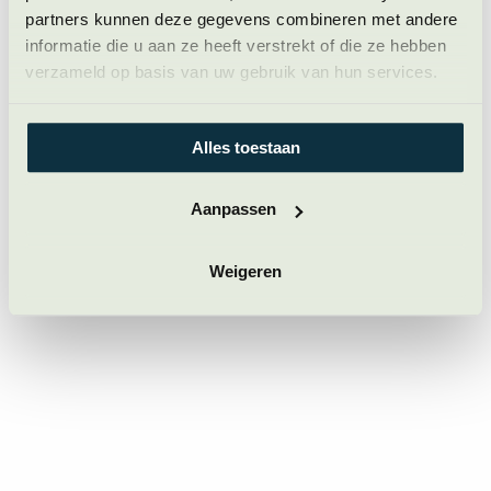
partners kunnen deze gegevens combineren met andere
informatie die u aan ze heeft verstrekt of die ze hebben
Site
Nobbe
verzameld op basis van uw gebruik van hun services.
Mieras
footer
© Nobbe Mieras 2026, alle rechten voorbehouden
Alles toestaan
Privacy
Algemene voorwaarden
Aanpassen
Weigeren