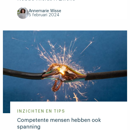
Annemarie Wisse
5 februari 2024
Lees
meer
over
Nobbe
Mieras
X
Zwolle
INZICHTEN EN TIPS
Competente mensen hebben ook
spanning