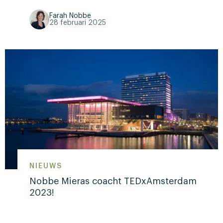
Farah Nobbe
28 februari 2025
Lees
meer
over
Competente
mensen
hebben
ook
spanning
NIEUWS
Nobbe Mieras coacht TEDxAmsterdam
2023!
Farah Nobbe
29 augustus 2023