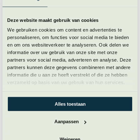
Het onderzoek van de Universiteit Utrecht laat zien dat
veel groepen op de werkvloer op basis van
beeldvorming op achterstand staan. Een essentiële stap
Deze website maakt gebruik van cookies
is om leiders in de organisatie inzicht te geven in deze
We gebruiken cookies om content en advertenties te
beeldvorming zodat ze verantwoordelijkheid kunnen
personaliseren, om functies voor social media te bieden
nemen voor het aanpakken van de bedrijfscultuur. “Je
en om ons websiteverkeer te analyseren. Ook delen we
kunt van een minderheidsgroep niet vragen de
informatie over uw gebruik van onze site met onze
heersende cultuur te veranderen. Geef leiders de kennis
partners voor social media, adverteren en analyse. Deze
en vaardigheden in handen om de negatieve effecten
partners kunnen deze gegevens combineren met andere
van stereotype beeldvorming te verminderen. Leer ze
informatie die u aan ze heeft verstrekt of die ze hebben
hoe perceptie op warmte en competentie in elkaar
verzameld op basis van uw gebruik van hun services.
steekt en laat ze zien aan welke knoppen ze kunnen
draaien om indrukken van zichzelf en van anderen te
veranderen”, zegt Farah Nobbe van Nobbe Mieras.
Alles toestaan
Ook is het belangrijk niet alleen cursussen en
trainingen
Aanpassen
aan te bieden aan je minderheidsgroepen, maar aan alle
medewerkers in je organisatie. “Door een combinatie van
Weigeren
training, educatie en coaching kan het negatieve effect