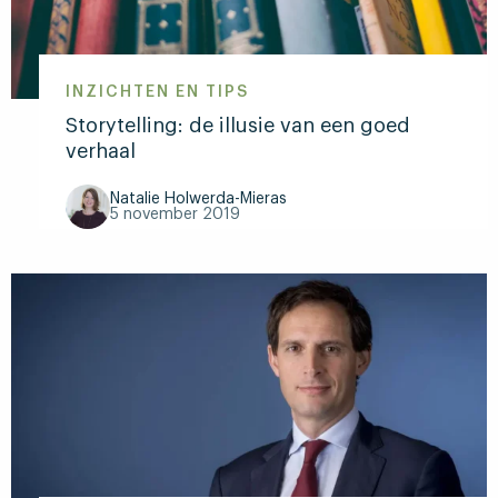
speech
die
Natalie
Mieras
INZICHTEN EN TIPS
schreef
Storytelling: de illusie van een goed
voor
verhaal
Kamala
Harris
Natalie Holwerda-Mieras
5 november 2019
Lees
meer
over
Storytelling:
de
illusie
van
een