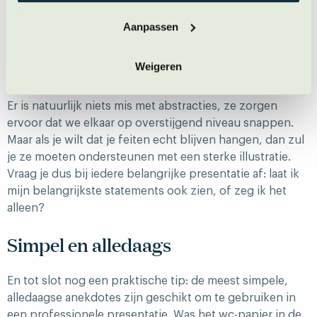
Dat verklaart waarom we wegdutten bij een presentatie
als deze: ‘Ons bureau ondersteunt de visie dat
Aanpassen
schaalvergroting kan leiden tot aanzienlijke
kostenreductie, en die kostenreductie kan, met
Weigeren
inachtneming van de systematiek van tariefregulering
door de AFM, ten goede komen aan de gebonden klant.’
Er is natuurlijk niets mis met abstracties, ze zorgen
ervoor dat we elkaar op overstijgend niveau snappen.
Maar als je wilt dat je feiten echt blijven hangen, dan zul
je ze moeten ondersteunen met een sterke illustratie.
Vraag je dus bij iedere belangrijke presentatie af: laat ik
mijn belangrijkste statements ook zien, of zeg ik het
alleen?
Simpel en alledaags
En tot slot nog een praktische tip: de meest simpele,
alledaagse anekdotes zijn geschikt om te gebruiken in
een professionele presentatie. Was het wc-papier in de