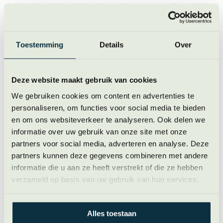
duizenden lusjes. Als je de twee kanten op elkaar drukt
zet een groot deel van de haakjes zich vast in de lusjes.
Daarom blijft klittenband zo stevig zitten. In je hersenen
zitten ook talloze lusjes: er ligt een enorme hoeveelheid
Toestemming
Details
Over
associaties opgeslagen. Hoe meer haakjes een idee
heeft, hoe beter het blijft hangen in je hersenen. Een
woord als fiets bijvoorbeeld heeft veel haakjes: je hebt
Deze website maakt gebruik van cookies
talloze herinneringen aan fietsen en er zijn allerlei
We gebruiken cookies om content en advertenties te
zintuiglijke associaties opgeslagen rond dit woord. Je
personaliseren, om functies voor social media te bieden
weet hoe een fiets eruitziet, maar ook hoe het stuur
en om ons websiteverkeer te analyseren. Ook delen we
voelt en hoe een slot klinkt. Een woord als synergie
informatie over uw gebruik van onze site met onze
daarentegen heeft maar weinig haakjes, mogelijk maar
partners voor social media, adverteren en analyse. Deze
een. Daardoor moeten je hersenen harder werken om
partners kunnen deze gegevens combineren met andere
het op te roepen en houd je zo’n woord ook minder
informatie die u aan ze heeft verstrekt of die ze hebben
goed vast.
verzameld op basis van uw gebruik van hun services.
Abstracties en illustraties
Alles toestaan