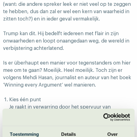
(want: die andere spreker leek er niet veel op te zeggen
te hebben, dus dan zal er wel een kern van waarheid in
zitten toch?) en in ieder geval vermakelijk.
Trump kan dit. Hij bedelft iedereen met flair in zijn
onwaarheden en loopt onaangedaan weg, de wereld in
verbijstering achterlatend.
Is er überhaupt een manier voor tegenstanders om hier
mee om te gaan? Moeilijk. Heel moeilijk. Toch zijn er
volgens Mehdi Hasan, journalist en auteur van het boek
‘Winning every Argument’ wel manieren.
Kies één punt
Je raakt in verwarring door het spervuur van
argumenten. Kies daarom voor één overduidelijk zwak
punt waar je op inzoomt en blijf daarbij.
Toestemming
Details
Over
Ga in de lead.