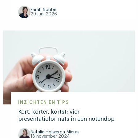
Farah Nobbe
29 juni 2026
Lees
meer
over
Wat
is
Diversiteit
en
Inclusie
en
wat
INZICHTEN EN TIPS
moet
Kort, korter, kortst: vier
je
presentatieformats in een notendop
ermee
als
Natalie Holwerda-Mieras
18 november 2024
leider?