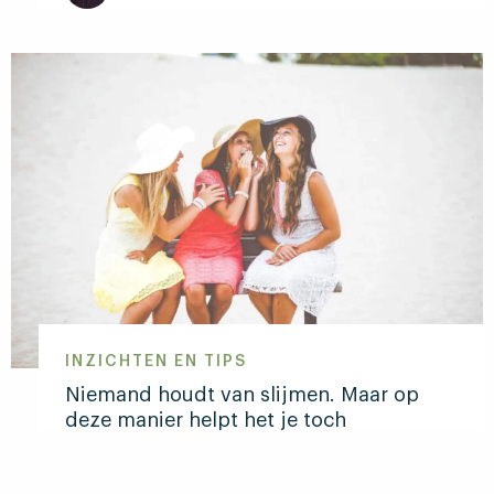
Lees
meer
over
Kort,
korter,
kortst:
vier
presentatieformats
in
een
notendop
INZICHTEN EN TIPS
Niemand houdt van slijmen. Maar op
deze manier helpt het je toch
Farah Nobbe
1 september 2017