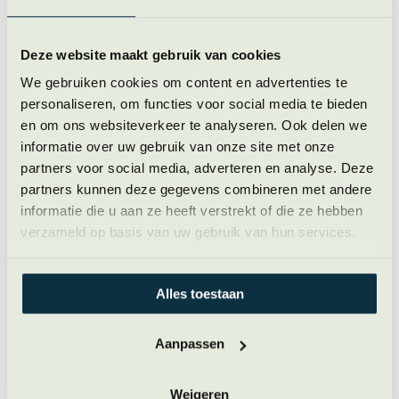
Zorg dat je in het offensief gaat en de ander zich moet
verdedigen. Het is de bedoeling van de Gish Galloper
Deze website maakt gebruik van cookies
om je te verwarren door het hoge tempo, dus zorg
We gebruiken cookies om content en advertenties te
dat je de ander dwingt om te vertragen en te
personaliseren, om functies voor social media te bieden
reageren.
en om ons websiteverkeer te analyseren. Ook delen we
informatie over uw gebruik van onze site met onze
Benoem wat er gebeurt.
partners voor social media, adverteren en analyse. Deze
Zeg hardop dat de ander heel snel praat en halve
partners kunnen deze gegevens combineren met andere
waarheden roept om iedereen in verwarring te
informatie die u aan ze heeft verstrekt of die ze hebben
brengen. Hierdoor wordt het patroon zichtbaar en
verzameld op basis van uw gebruik van hun services.
verliest het wat glans.
Deze blog is eerder gepubliceerd op LinkedIn.
Alles toestaan
Farah schrijft iedere werkdag over opvallende zaken in
aanloop naar de Amerikaanse verkiezingen en wat wij als
Aanpassen
Nederlandse professionals hiervan kunnen leren.
Meelezen? Volg mij via
@Farah Nobbe
en druk op het ?
Weigeren