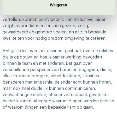
belangrijke rol spelen. Dit instrument helpt deelnemers
Weigeren
om te bepalen waar ze nu staan en hoe ze kunnen
groeien. Leidinggevenden moeten hun verhaal kunnen
vertellen, kunnen beïnvloeden. Een inclusieve leider
zorgt ervoor dat mensen zich gezien, veilig,
gewaardeerd en gehoord voelen, en er zijn bepaalde
kwaliteiten voor nodig om zo’n omgeving te creëren.
Het gaat dus over jou, maar het gaat ook over de relaties
die je opbouwt en hoe je samenwerking bevordert
binnen je team en met anderen. Dat gaat over
verschillende perspectieven horen en begrijpen, die bij
elkaar kunnen brengen, actief luisteren, situaties
benaderen met empathie, de ander echt kunnen horen,
maar ook heel duidelijk kunnen communiceren,
verwachtingen stellen, effectieve feedback geven en
helder kunnen uitleggen waarom dingen worden gedaan
of waarom dingen een bepaalde kant op gaan.