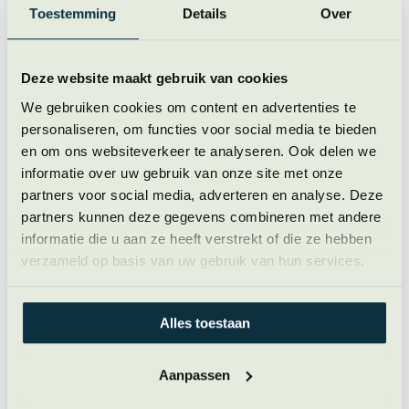
ontwikkeling van onze leiders zien. Dat zie je terug in
Toestemming
Details
Over
het programma. Het blijft zich hierdoor jaar na jaar
ontwikkelen. Wat ik krachtig vind, is dat het programma
naast persoonlijke empowerment ook een groep
Deze website maakt gebruik van cookies
mensen verbindt in hun transformatie.
We gebruiken cookies om content en advertenties te
personaliseren, om functies voor social media te bieden
Ik zie bij mezelf en bij andere deelnemers dat ze na het
en om ons websiteverkeer te analyseren. Ook delen we
volgen van dit programma andere keuzes maken en ik
informatie over uw gebruik van onze site met onze
zie een groot verschil in hun leiderschapsstijl. Verder
partners voor social media, adverteren en analyse. Deze
heb ik genoten van de flair die de trainers meenemen.
partners kunnen deze gegevens combineren met andere
Iedereen bij Nobbe Mieras komt uit het theater en dat is
informatie die u aan ze heeft verstrekt of die ze hebben
uniek.
verzameld op basis van uw gebruik van hun services.
Programma met een sterk raamwerk
Alles toestaan
Het programma bestaat uit een sterk raamwerk en een
door Nobbe Mieras ontwikkeld knoppenbord, waarin
Aanpassen
zowel Presence als Storydesign en Storytelling een