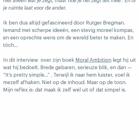
niet alleen wat je zegt, maar hoe je het zegt telt mee . En of
je ruimte laat voor de ander.
Ik ben dus altijd gefascineerd door Rutger Bregman.
Iemand met scherpe ideeën, een stevig moreel kompas,
en een oprechte wens om de wereld beter te maken. En
tóch…
In dit interview over zijn boek
Moral Ambition
legt hij uit
wat hij bedoelt. Brede gebaren, serieuze blik, en dan —
“It’s pretty simple…” . Terwijl ik naar hem luister, voel ik
mezelf afhaken. Niet op de inhoud. Maar op de toon.
Mijn reflex is: dat maak ik zelf wel uit of dat simpel is.