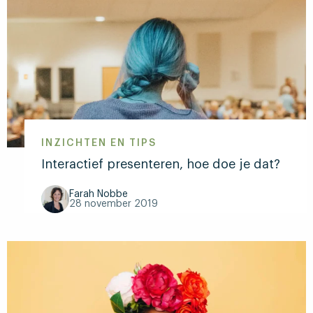
meer
over
Bekijk
hier
de
speech
die
Natalie
Mieras
INZICHTEN EN TIPS
schreef
Interactief presenteren, hoe doe je dat?
voor
Kamala
Farah Nobbe
28 november 2019
Harris
Lees
meer
over
Interactief