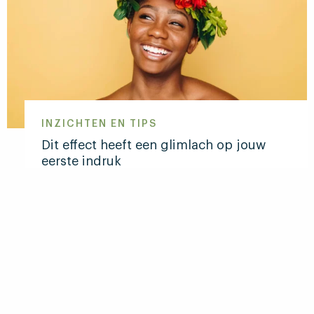
presenteren,
hoe
doe
je
dat?
INZICHTEN EN TIPS
Dit effect heeft een glimlach op jouw
eerste indruk
Farah Nobbe
27 augustus 2018
Lees
meer
over
Site
Nobbe
Dit
Mieras
effect