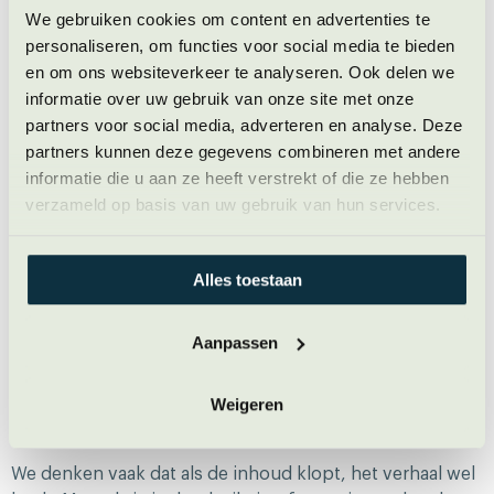
We gebruiken cookies om content en advertenties te
personaliseren, om functies voor social media te bieden
en om ons websiteverkeer te analyseren. Ook delen we
informatie over uw gebruik van onze site met onze
Overtuigen vraagt meer dan je punt
partners voor social media, adverteren en analyse. Deze
maken
partners kunnen deze gegevens combineren met andere
informatie die u aan ze heeft verstrekt of die ze hebben
verzameld op basis van uw gebruik van hun services.
Bregman weet waar hij naartoe wil. Zijn stem, zijn
lichaamstaal, zijn blik — alles ademt richting. En dat is
vaak precies wat je nodig hebt als leider: richting geven,
Alles toestaan
overtuigen, duidelijkheid bieden.
Maar als je toon geen ruimte laat voor de ander, wordt
Aanpassen
het lastig om mensen te raken die niet al met je
meebewegen. Zeker als je niet laat merken dat je ze ziet.
Dan wordt leiderschap eenrichtingsverkeer. En invloed
Weigeren
zonder verbinding is zelden duurzaam.
We denken vaak dat als de inhoud klopt, het verhaal wel