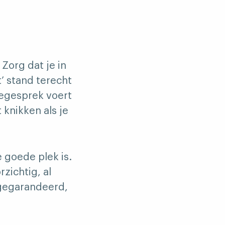
 Zorg dat je in
t’ stand terecht
eegesprek voert
t knikken als je
 goede plek is.
zichtig, al
 gegarandeerd,