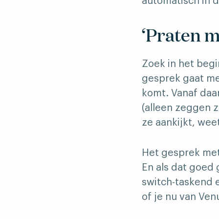
automatisch in d
‘Praten m
Zoek in het begi
gesprek gaat met
komt. Vanaf daa
(alleen zeggen zi
ze aankijkt, weet
Het gesprek met 
En als dat goed 
switch-taskend 
of je nu van Ven