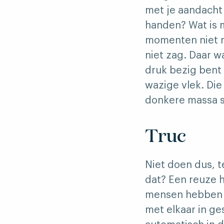
met je aandacht b
handen? Wat is m
momenten niet me
niet zag. Daar w
druk bezig bent 
wazige vlek. Die 
donkere massa 
Truc
Niet doen dus, t
dat? Een reuze 
mensen hebben h
met elkaar in g