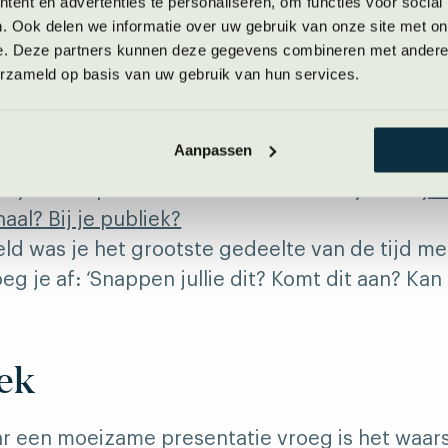
ent en advertenties te personaliseren, om functies voor social
. Ook delen we informatie over uw gebruik van onze site met on
e. Deze partners kunnen deze gegevens combineren met andere i
 presentatie
erzameld op basis van uw gebruik van hun services.
rug aan een moeizame presentatie die je geho
Aanpassen
het hakkelen en stotteren was. Wat gebeurde e
f je drie opties om uit te kiezen: was je met
je
haal? Bij je publiek?
eld was je het grootste gedeelte van de tijd me
oeg je af: ‘Snappen jullie dit? Komt dit aan? Kan 
.
ek
r een moeizame presentatie vroeg is het waarsc