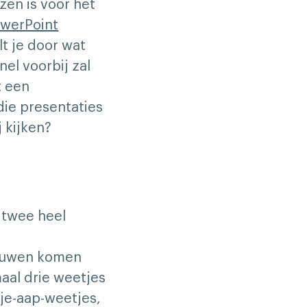
zen is voor het
werPoint
elt je door wat
el voorbij zal
t een
die presentaties
j kijken?
 twee heel
vrouwen komen
aal drie weetjes
dje-aap-weetjes,