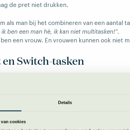
g de pret niet drukken.
om als man bij het combineren van een aantal ta
 ik ben een man hè, ik kan niet multitasken!”.
k ben een vrouw. En vrouwen kunnen ook niet m
 en Switch-tasken
elijk multitasken. Het enige dat we kunnen is
ok wel ‘switch-tasken’ genoemd. En switch-tas
oor een dramatische achteruitgang in de presta
Details
d bellen maakt je bijvoorbeeld een slechtere ch
 borrel op. Alleen het combineren van routine
 Denk aan fietsen op een hometrainer en onde
 van cookies