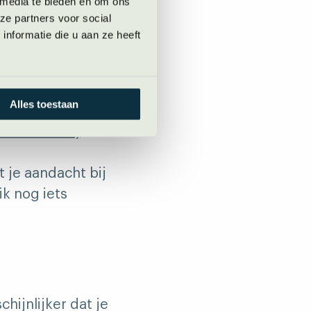
 media te bieden en om ons
ze partners voor social
nformatie die u aan ze heeft
uden hebt. Die
Alles toestaan
r toen met je
 aandacht bij
t je aandacht bij
ik nog iets
hijnlijker dat je