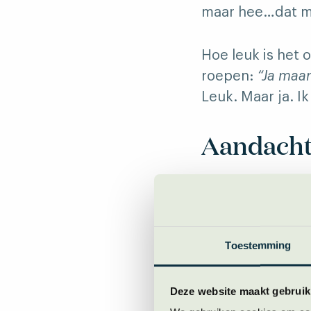
maar hee…dat ma
Hoe leuk is het 
roepen:
“Ja maar
Leuk. Maar ja. I
Aandacht
Niemand kan nam
onze aandacht, o
bijna iedereen v
Toestemming
en tegelijkertij
iemand met fikse
eens goed gaan.
Deze website maakt gebruik