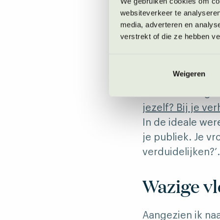
gesprek voeren.
We gebruiken cookies om cont
websiteverkeer te analyseren
media, adverteren en analys
Moeizame
verstrekt of die ze hebben v
Denk nu eens te
Weigeren
keer dat je aan 
aandacht? Ik gee
jezelf? Bij je ver
In de ideale wer
je publiek. Je vr
verduidelijken?’
Wazige vl
Aangezien ik naa