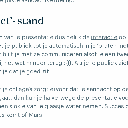
e juiste aandachtverdeling.
et’- stand
n van je presentatie dus gelijk de
interactie
op.
 je publiek tot je automatisch in je ‘praten me
r blijf je met ze communiceren alsof je een tw
j net wat minder terug :-)). Als je je publiek zie
 je dat je goed zit.
je collega’s zorgt ervoor dat je aandacht op de
gaat, dan kun je halverwege de presentatie voor
een slokje van je glaasje water nemen. Succes
us komt of Mars.