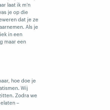
ar laat ik m’n
was je op die
beweren dat je ze
aarnemen. Als je
iek in een
nog maar een
maar, hoe doe je
atismen. Wij
itten. Zodra we
elaten –