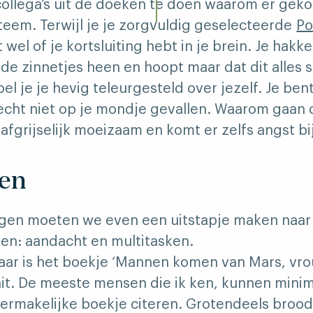
 collega’s uit de doeken te doen waarom er geko
eem. Terwijl je je zorgvuldig geselecteerde
Po
et wel of je kortsluiting hebt in je brein. Je hakk
zinnetjes heen en hoopt maar dat dit alles sn
oel je je hevig teleurgesteld over jezelf. Je ben
echt niet op je mondje gevallen. Waarom gaan 
 afgrijselijk moeizaam en komt er zelfs angst bi
ken
eggen moeten we even een uitstapje maken naar
n: aandacht en multitasken.
g jaar is het boekje ‘Mannen komen van Mars, 
hit. De meeste mensen die ik ken, kunnen minim
 vermakelijke boekje citeren. Grotendeels broo