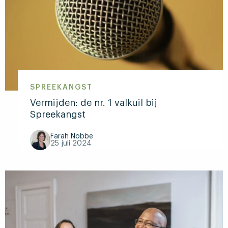
SPREEKANGST
Vermijden: de nr. 1 valkuil bij
Spreekangst
Farah Nobbe
25 juli 2024
Lees
meer
over
Vermijden:
de