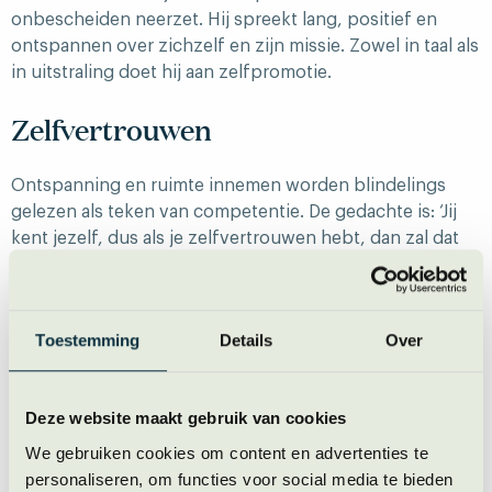
onbescheiden neerzet. Hij spreekt lang, positief en
ontspannen over zichzelf en zijn missie. Zowel in taal als
in uitstraling doet hij aan zelfpromotie.
Zelfvertrouwen
Ontspanning en ruimte innemen worden blindelings
gelezen als teken van competentie. De gedachte is: ‘Jij
kent jezelf, dus als je zelfvertrouwen hebt, dan zal dat
wel terecht zijn.’ (waarbij we gemakshalve vergeten dat
er ook nog zoiets bestaat als zelfoverschatting).
Bontenbal lijkt de
sweetspot
te hebben gevonden in
Toestemming
Details
Over
‘leuk afsteken tegen de rest’ en een zelfverzekerde
degelijkheid.
Deze website maakt gebruik van cookies
Tip:
Ben je van de inhoud? Vind je jezelf een beetje saai?
We gebruiken cookies om content en advertenties te
Geen probleem. De combi degelijk en zelfvertrouwen
personaliseren, om functies voor social media te bieden