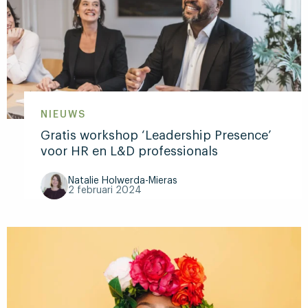
nr.
1
valkuil
bij
Spreekangst
NIEUWS
Gratis workshop ‘Leadership Presence’
voor HR en L&D professionals
Natalie Holwerda-Mieras
2 februari 2024
Lees
meer
over
Gratis
workshop