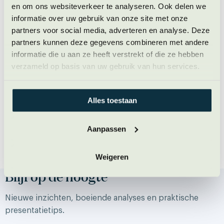
werkt. Durf de inhoudelijkheid in de spotlight te zetten,
en om ons websiteverkeer te analyseren. Ook delen we
neem ruimte in en doe aan zelfpromotie.
informatie over uw gebruik van onze site met onze
partners voor social media, adverteren en analyse. Deze
Deze analyse verscheen eerder in de
partners kunnen deze gegevens combineren met andere
informatie die u aan ze heeft verstrekt of die ze hebben
rubriek Beeldbepalers van
Adformatie
verzameld op basis van uw gebruik van hun services.
Alles toestaan
Aanpassen
Weigeren
Blijf op de hoogte
Nieuwe inzichten, boeiende analyses en praktische
presentatietips.